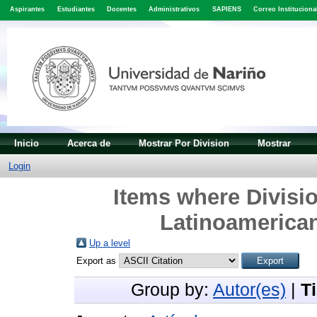
Aspirantes
Estudiantes
Docentes
Administrativos
SAPIENS
Correo Instituciona
Inicio
Acerca de
Mostrar Por Division
Mostrar
Login
Items where Divisio
Latinoamerican
Up a level
Export as
Group by:
Autor(es)
|
T