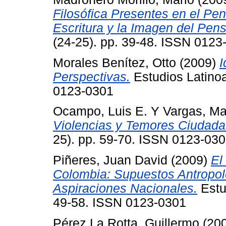
Filosófica Presentes en el P
Escritura y la Imagen del Pen
(24-25). pp. 39-48. ISSN 0123
Morales Benítez, Otto
(2009)
I
Perspectivas.
Estudios Latinoa
0123-0301
Ocampo, Luis E.
Y
Vargas, M
Violencias y Temores Ciudada
25). pp. 59-70. ISSN 0123-03
Piñeres, Juan David
(2009)
El
Colombia: Supuestos Antropol
Aspiraciones Nacionales.
Estu
49-58. ISSN 0123-0301
Pérez La Rotta, Guillermo
(20