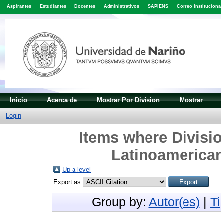
Aspirantes
Estudiantes
Docentes
Administrativos
SAPIENS
Correo Instituciona
Inicio
Acerca de
Mostrar Por Division
Mostrar
Login
Items where Divisio
Latinoamerican
Up a level
Export as
Group by:
Autor(es)
|
T