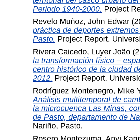
territorial del casco urbano de
Periodo 1940-2000.
Project Re
Revelo Muñoz, John Edwar
(2
práctica de deportes extremo
Pasto.
Project Report. Univers
Rivera Caicedo, Luyer João
(2
la transformación físico – espa
centro histórico de la ciudad
2012.
Project Report. Universi
Rodríguez Montenegro, Mike
Análisis multitemporal de camb
la microcuenca Las Minas, cor
de Pasto, departamento de Na
Nariño, Pasto.
Rosero Montezuma, Anyi Kari