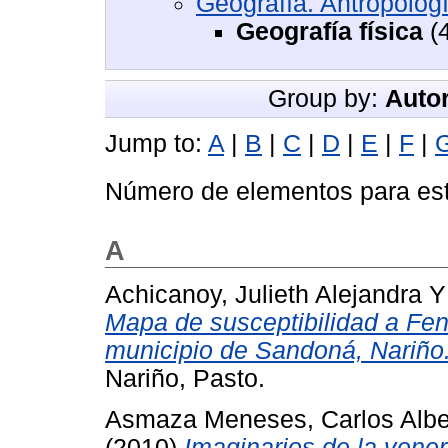
Geografía. Antropolog
Geografía física
(
Group by:
Autor
Jump to:
A
|
B
|
C
|
D
|
E
|
F
|
Número de elementos para est
A
Achicanoy, Julieth Alejandra
Mapa de susceptibilidad a F
municipio de Sandoná, Nariño
Nariño, Pasto.
Asmaza Meneses, Carlos Albe
(2010)
Imaginarios de la vene