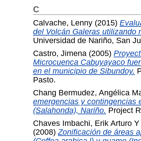
C
Calvache, Lenny
(2015)
Evalu
del Volcán Galeras utilizando 
Universidad de Nariño, San J
Castro, Jimena
(2005)
Proyect
Microcuenca Cabuyayaco fuent
en el municipio de Sibundoy.
P
Pasto.
Chang Bermudez, Angélica Ma
emergencias y contingencias e
(Salahonda), Nariño.
Project R
Chaves Imbachi, Erik Arturo
(2008)
Zonificación de áreas a
(Coffea arabica l) y guamo (In