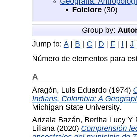
Geografía. Antropolog
Folclore
(30)
Group by:
Autor
Jump to:
A
|
B
|
C
|
D
|
F
|
I
|
J
Número de elementos para est
A
Aragón, Luis Eduardo
(1974)
C
Indians, Colombia: A Geograph
Michigan State University.
Arizala Bazán, Bertha Lucy
Y
Liliana
(2020)
Comprensión lec
ancestrales del municipio de 