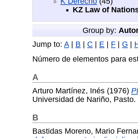
K Derecho
(45)
KZ Law of Nation
Group by:
Autor
Jump to:
A
|
B
|
C
|
E
|
F
|
G
|
Número de elementos para est
A
Arturo Martínez, Inés
(1976)
P
Universidad de Nariño, Pasto.
B
Bastidas Moreno, Mario Fern