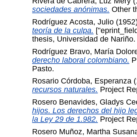
Rivera de Cabrera, Luz Mery
(
sociedades anónimas.
Other t
Rodríguez Acosta, Julio
(1952
teoría de la culpa.
["eprint_fie
thesis, Universidad de Nariño.
Rodríguez Bravo, María Dolor
derecho laboral colombiano.
Pr
Pasto.
Rosario Córdoba, Esperanza
(
recursos naturales.
Project Rep
Rosero Benavides, Gladys Cec
hijos. Los derechos del hijo le
la Ley 29 de 1.982.
Project Rep
Rosero Muñoz, Martha Susan