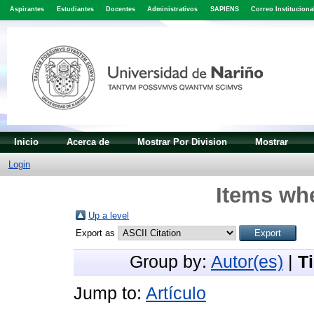
Aspirantes
Estudiantes
Docentes
Administrativos
SAPIENS
Correo Instituciona
Inicio
Acerca de
Mostrar Por Division
Mostrar
Login
Items whe
Up a level
Export as
Group by:
Autor(es)
|
T
Jump to:
Artículo