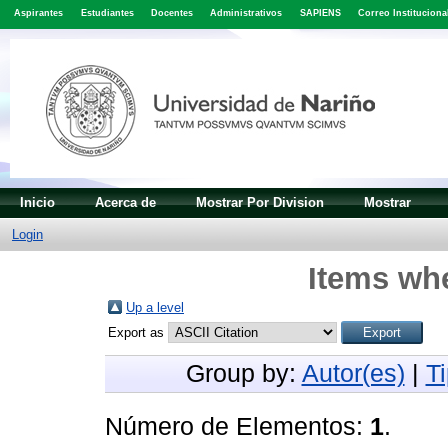
Aspirantes
Estudiantes
Docentes
Administrativos
SAPIENS
Correo Instituciona
Inicio
Acerca de
Mostrar Por Division
Mostrar
Login
Items whe
Up a level
Export as
Group by:
Autor(es)
|
T
Número de Elementos:
1
.