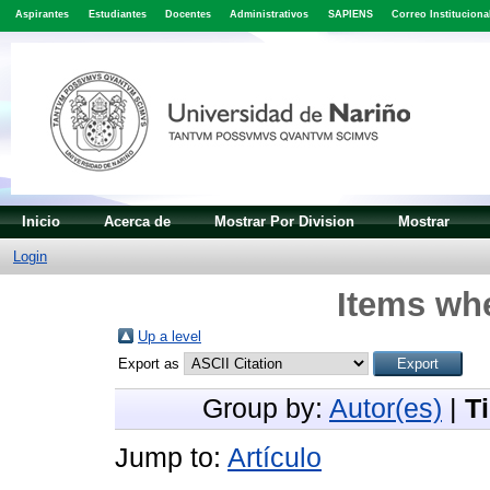
Aspirantes
Estudiantes
Docentes
Administrativos
SAPIENS
Correo Instituciona
Inicio
Acerca de
Mostrar Por Division
Mostrar
Login
Items whe
Up a level
Export as
Group by:
Autor(es)
|
T
Jump to:
Artículo