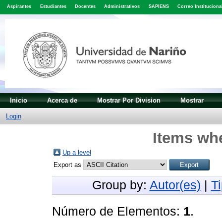
Aspirantes
Estudiantes
Docentes
Administrativos
SAPIENS
Correo Instituciona
Inicio
Acerca de
Mostrar Por Division
Mostrar
Login
Items whe
Up a level
Export as
Group by:
Autor(es)
|
T
Número de Elementos:
1
.