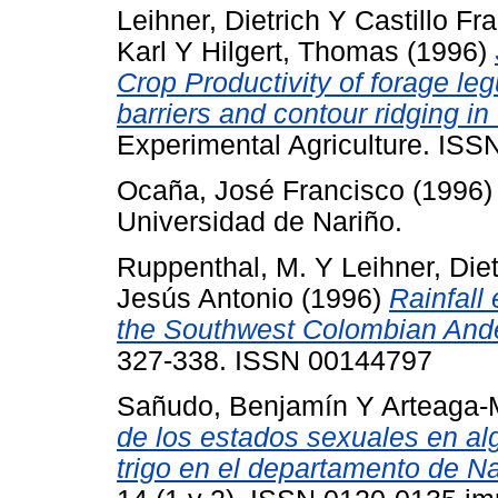
Leihner, Dietrich
Y
Castillo Fr
Karl
Y
Hilgert, Thomas
(1996)
Crop Productivity of forage le
barriers and contour ridging i
Experimental Agriculture. IS
Ocaña, José Francisco
(1996
Universidad de Nariño.
Ruppenthal, M.
Y
Leihner, Die
Jesús Antonio
(1996)
Rainfall 
the Southwest Colombian And
327-338. ISSN 00144797
Sañudo, Benjamín
Y
Arteaga
de los estados sexuales en a
trigo en el departamento de Na