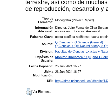
terrestre, así como de muchas
de reproducción, desarrollo y 
Tipo de
Monografía (Project Report)
Elemento:
Información
Director: Jairo Fernando Oliva Burban
Adicional:
énfasis en Educación Ambiental
Palabras Clave:
costa pacífica nariñense, fauna carci
Q Ciencias > Q Science (General)
Asunto:
Q Ciencias > QH Natural history > Q
Division:
Facultad de Ciencias Exactas y Natu
Depósito de
Monitor Biblioteca 3 Quijano Guerr
Usuario:
Fecha Deposito:
26 Jun 2024 16:27
Ultima
26 Jun 2024 16:27
Modificación:
URI:
http://sired.udenar.edu.co/id/eprint/1
Ver Elemento