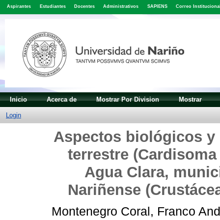
Aspirantes
Estudiantes
Docentes
Administrativos
SAPIENS
Correo Instituciona
Inicio
Acerca de
Mostrar Por Division
Mostrar
Login
Aspectos biológicos y 
terrestre (Cardisoma
Agua Clara, munic
Nariñense (Crustáce
Montenegro Coral, Franco And