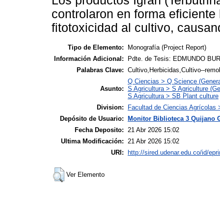
Los productos Igran (Terbutrina
controlaron en forma eficiente
fitotoxicidad al cultivo, causa
Tipo de Elemento:
Monografía (Project Report)
Información Adicional:
Pdte. de Tesis: EDMUNDO BU
Palabras Clave:
Cultivo,Herbicidas,Cultivo--remo
Q Ciencias > Q Science (Genera
Asunto:
S Agricultura > S Agriculture (Ge
S Agricultura > SB Plant culture
Division:
Facultad de Ciencias Agrícolas
Depósito de Usuario:
Monitor Biblioteca 3 Quijano 
Fecha Deposito:
21 Abr 2026 15:02
Ultima Modificación:
21 Abr 2026 15:02
URI:
http://sired.udenar.edu.co/id/epr
Ver Elemento