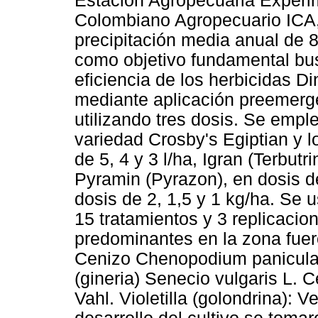
Estación Agropecuaria Experim
Colombiano Agropecuario ICA,
precipitación media anual de 
como objetivo fundamental busc
eficiencia de los herbicidas D
mediante aplicación preemerge
utilizando tres dosis. Se empl
variedad Crosby's Egiptian y l
de 5, 4 y 3 l/ha, Igran (Terbutr
Pyramin (Pyrazon), en dosis de
dosis de 2, 1,5 y 1 kg/ha. Se 
15 tratamientos y 3 replicaci
predominantes en la zona fue
Cenizo Chenopodium paniculat
(gineria) Senecio vulgaris L. C
Vahl. Violetilla (golondrina): 