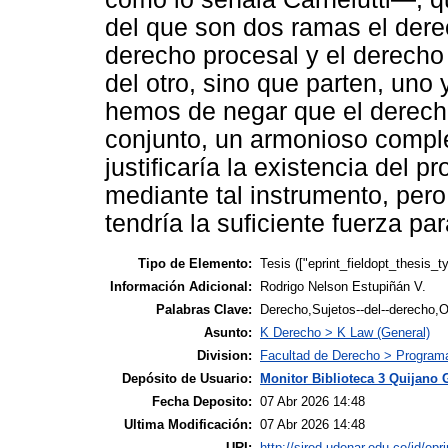
del que son dos ramas el derec
derecho procesal y el derecho
del otro, sino que parten, uno 
hemos de negar que el derecho
conjunto, un armonioso compl
justificaría la existencia del p
mediante tal instrumento, pero
tendría la suficiente fuerza par
Tipo de Elemento:
Tesis (["eprint_fieldopt_thesis_t
Información Adicional:
Rodrigo Nelson Estupiñán V.
Palabras Clave:
Derecho,Sujetos--del--derecho,Ob
Asunto:
K Derecho > K Law (General)
Division:
Facultad de Derecho > Programa
Depósito de Usuario:
Monitor Biblioteca 3 Quijano 
Fecha Deposito:
07 Abr 2026 14:48
Ultima Modificación:
07 Abr 2026 14:48
URI:
http://sired.udenar.edu.co/id/epr