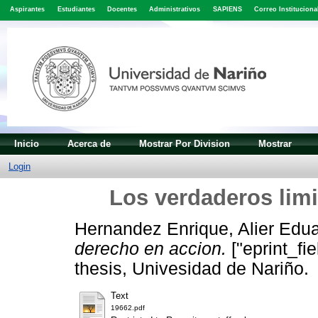
Aspirantes
Estudiantes
Docentes
Administrativos
SAPIENS
Correo Instituciona
Inicio
Acerca de
Mostrar Por Division
Mostrar
Login
Los verdaderos limi
Hernandez Enrique, Alier Edu
derecho en accion.
["eprint_fi
thesis, Univesidad de Nariño.
Text
19662.pdf