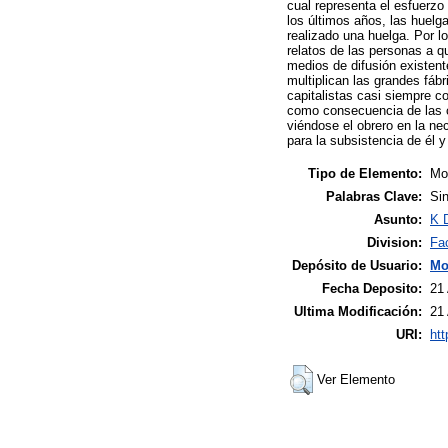
cual representa el esfuerzo
los últimos años, las huelg
realizado una huelga. Por l
relatos de las personas a qu
medios de difusión existen
multiplican las grandes fáb
capitalistas casi siempre c
como consecuencia de las c
viéndose el obrero en la ne
para la subsistencia de él y
Tipo de Elemento:
Mon
Palabras Clave:
Sin
Asunto:
K 
Division:
Fa
Depósito de Usuario:
Mo
Fecha Deposito:
21
Ultima Modificación:
21
URI:
htt
Ver Elemento