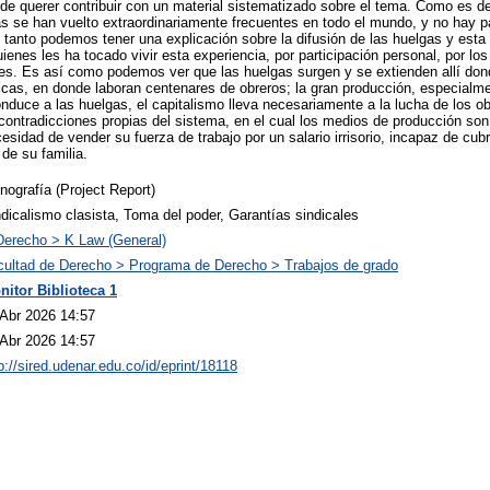
 de querer contribuir con un material sistematizado sobre el tema. Como es d
as se han vuelto extraordinariamente frecuentes en todo el mundo, y no hay 
o tanto podemos tener una explicación sobre la difusión de las huelgas y esta
ienes les ha tocado vivir esta experiencia, por participación personal, por los
tes. Es así como podemos ver que las huelgas surgen y se extienden allí do
ricas, en donde laboran centenares de obreros; la gran producción, especialm
onduce a las huelgas, el capitalismo lleva necesariamente a la lucha de los ob
ontradicciones propias del sistema, en el cual los medios de producción son
cesidad de vender su fuerza de trabajo por un salario irrisorio, incapaz de cu
 de su familia.
ografía (Project Report)
dicalismo clasista, Toma del poder, Garantías sindicales
Derecho > K Law (General)
cultad de Derecho > Programa de Derecho > Trabajos de grado
nitor Biblioteca 1
 Abr 2026 14:57
 Abr 2026 14:57
p://sired.udenar.edu.co/id/eprint/18118