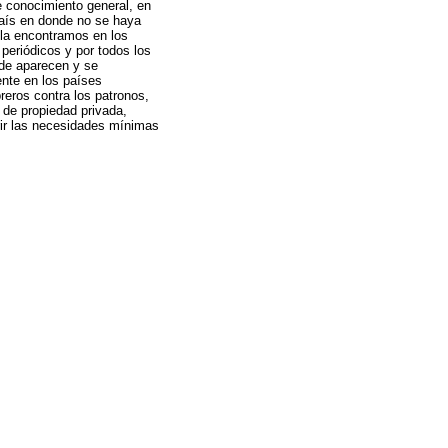
e conocimiento general, en
país en donde no se haya
 la encontramos en los
 periódicos y por todos los
nde aparecen y se
ente en los países
reros contra los patronos,
 de propiedad privada,
brir las necesidades mínimas