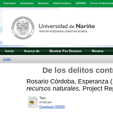
Aspirantes
Estudiantes
Docentes
Administrativos
SAPIENS
Correo Instituciona
Inicio
Acerca de
Mostrar Por Division
Mostrar
Login
De los delitos cont
Rosario Córdoba, Esperanza
(
recursos naturales.
Project Rep
Text
57339.pdf
Download (50MB)