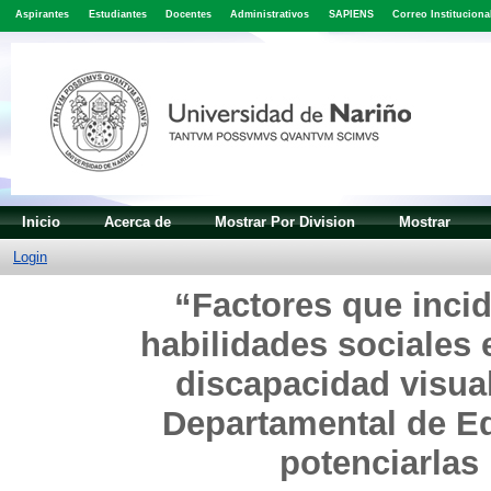
Aspirantes
Estudiantes
Docentes
Administrativos
SAPIENS
Correo Instituciona
Inicio
Acerca de
Mostrar Por Division
Mostrar
Login
“Factores que incid
habilidades sociales 
discapacidad visua
Departamental de E
potenciarlas