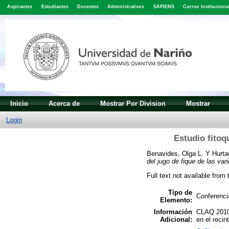
Aspirantes
Estudiantes
Docentes
Administrativos
SAPIENS
Correo Instituciona
Inicio
Acerca de
Mostrar Por Division
Mostrar
Login
Estudio fitoq
Benavides, Olga L.
Y
Hurta
del jugo de fique de las va
Full text not available from 
Tipo de
Conferencia
Elemento:
Información
CLAQ 2010 
Adicional:
en el reci