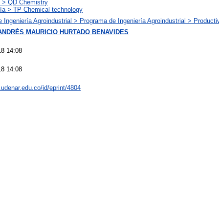
s > QD Chemistry
ía > TP Chemical technology
 Ingeniería Agroindustrial > Programa de Ingeniería Agroindustrial > Producti
ANDRÉS MAURICIO HURTADO BENAVIDES
18 14:08
18 14:08
d.udenar.edu.co/id/eprint/4804