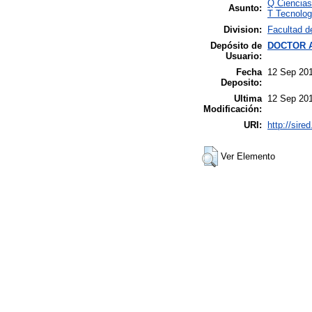
Q Ciencia
Asunto:
T Tecnolog
Division:
Facultad de
Depósito de
DOCTOR 
Usuario:
Fecha
12 Sep 20
Deposito:
Ultima
12 Sep 20
Modificación:
URI:
http://sire
Ver Elemento