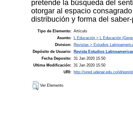
pretende la búsqueda del senti
otorgar al espacio consagrado 
distribución y forma del saber-
Tipo de Elemento:
Artículo
Asunto:
L Educación > L Educación (Gener
Division:
Revistas > Estudios Latinoameric
Depósito de Usuario:
Revista Estudios Latinoamerican
Fecha Deposito:
31 Jan 2020 15:50
Ultima Modificación:
31 Jan 2020 15:50
URI:
http://sired.udenar.edu.co/id/eprin
Ver Elemento