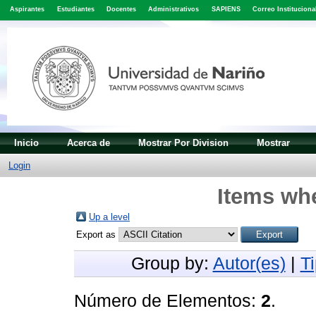
Aspirantes
Estudiantes
Docentes
Administrativos
SAPIENS
Correo Instituciona
Inicio
Acerca de
Mostrar Por Division
Mostrar
Login
Items whe
Up a level
Export as
Group by:
Autor(es)
|
T
Número de Elementos:
2
.