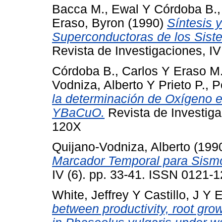
Bacca M., Ewal
Y
Córdoba B.,
Eraso, Byron
(1990)
Síntesis 
Superconductoras de los Sist
Revista de Investigaciones, I
Córdoba B., Carlos
Y
Eraso M.
Vodniza, Alberto
Y
Prieto P., 
la determinación de Oxígeno 
YBaCuO.
Revista de Investiga
120X
Quijano-Vodniza, Alberto
(199
Marcador Temporal para Sism
IV (6). pp. 33-41. ISSN 0121-
White, Jeffrey
Y
Castillo, J
Y
E
between productivity, root gro