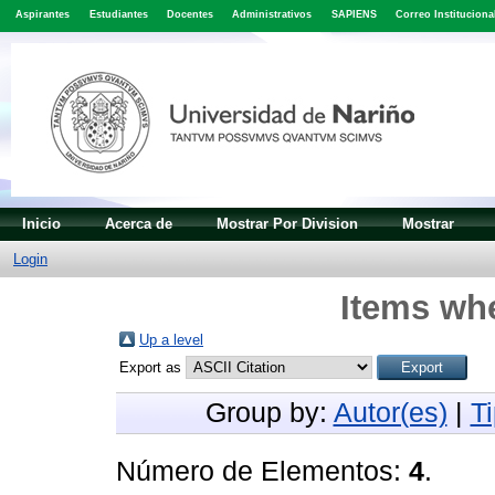
Aspirantes
Estudiantes
Docentes
Administrativos
SAPIENS
Correo Instituciona
Inicio
Acerca de
Mostrar Por Division
Mostrar
Login
Items whe
Up a level
Export as
Group by:
Autor(es)
|
T
Número de Elementos:
4
.