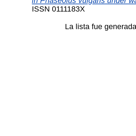
in Phaseolus vulgaris under wat
ISSN 0111183X
La lista fue generad