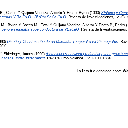
B., Carlos
Y
Quijano-Vodniza, Alberto
Y
Eraso, Byron
(1990)
Síntesis y Cara
stemas Y-Ba-Cu-O - Bi-(Pb)-Sr-Ca-Cu-O.
Revista de Investigaciones, IV (6).
 M., Byron
Y
Bacca M., Ewal
Y
Quijano-Vodniza, Alberto
Y
Prieto P., Pedro
(
Oxígeno en muestra superconductora de YBaCuO.
Revista de Investigaciones, 
990)
Diseño y Construcción de un Marcador Temporal para Sismógrafos.
Revis
120X
Y
Ehleringer, James
(1990)
Associations between productivity, root growth a
vulgaris under water deficit.
Revista Crop Science. ISSN 0111183X
La lista fue generada sobre
We