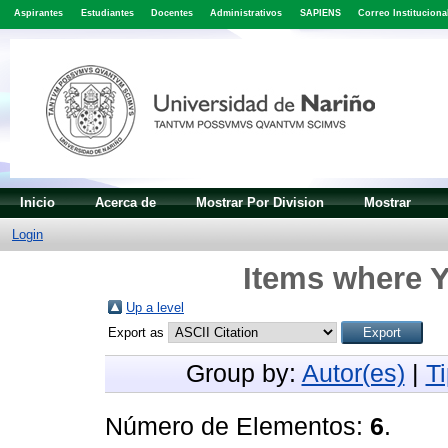
Aspirantes
Estudiantes
Docentes
Administrativos
SAPIENS
Correo Instituciona
Inicio
Acerca de
Mostrar Por Division
Mostrar
Login
Items where Y
Up a level
Export as
Group by:
Autor(es)
|
T
Número de Elementos:
6
.