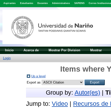
Aspirantes
Estudiantes
Docentes
Administrativos
SAPIENS
Correo Instituciona
Inicio
Acerca de
Mostrar Por Division
Mostrar
Login
Items where Y
Up a level
Export as
Group by:
Autor(es)
|
T
Jump to:
Video
|
Recursos de