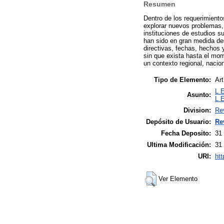
Resumen
Dentro de los requerimiento
explorar nuevos problemas,
instituciones de estudios s
han sido en gran medida des
directivas, fechas, hechos 
sin que exista hasta el mome
un contexto regional, nacion
Tipo de Elemento:
Art
L 
Asunto:
L 
Division:
Re
Depósito de Usuario:
Re
Fecha Deposito:
31
Ultima Modificación:
31
URI:
htt
Ver Elemento