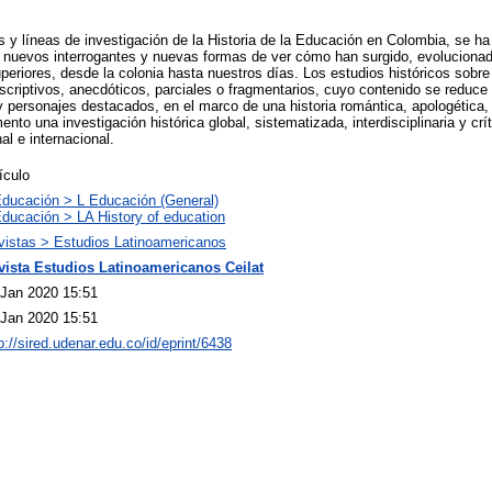
s y líneas de investigación de la Historia de la Educación en Colombia, se ha
 nuevos interrogantes y nuevas formas de ver cómo han surgido, evolucionad
uperiores, desde la colonia hasta nuestros días. Los estudios históricos sobre
criptivos, anecdóticos, parciales o fragmentarios, cuyo contenido se reduce
y personajes destacados, en el marco de una historia romántica, apologética, 
nto una investigación histórica global, sistematizada, interdisciplinaria y cr
al e internacional.
ículo
Educación > L Educación (General)
Educación > LA History of education
vistas > Estudios Latinoamericanos
vista Estudios Latinoamericanos Ceilat
 Jan 2020 15:51
 Jan 2020 15:51
p://sired.udenar.edu.co/id/eprint/6438