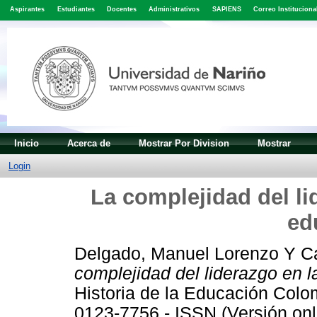
Aspirantes
Estudiantes
Docentes
Administrativos
SAPIENS
Correo Instituciona
Inicio
Acerca de
Mostrar Por Division
Mostrar
Login
La complejidad del li
ed
Delgado, Manuel Lorenzo
Y
C
complejidad del liderazgo en l
Historia de la Educación Colo
0123-7756 - ISSN (Versión on