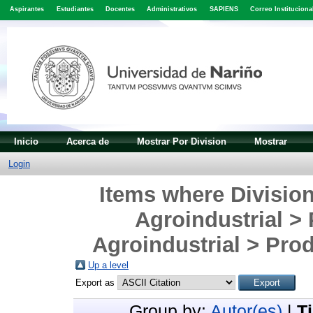
Aspirantes
Estudiantes
Docentes
Administrativos
SAPIENS
Correo Instituciona
Inicio
Acerca de
Mostrar Por Division
Mostrar
Login
Items where Division
Agroindustrial >
Agroindustrial > Prod
Up a level
Export as
Group by:
Autor(es)
|
T