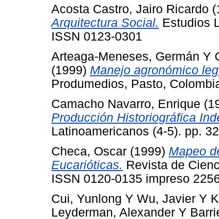
Acosta Castro, Jairo Ricardo
(
Arquitectura Social.
Estudios L
ISSN 0123-0301
Arteaga-Meneses, Germán
Y
(1999)
Manejo agronómico leg
Produmedios, Pasto, Colombi
Camacho Navarro, Enrique
(1
Producción Historiográfica Ind
Latinoamericanos (4-5). pp. 3
Checa, Oscar
(1999)
Mapeo d
Eucarióticas.
Revista de Cienci
ISSN 0120-0135 impreso 2256
Cui, Yunlong
Y
Wu, Javier
Y
K
Leyderman, Alexander
Y
Barri