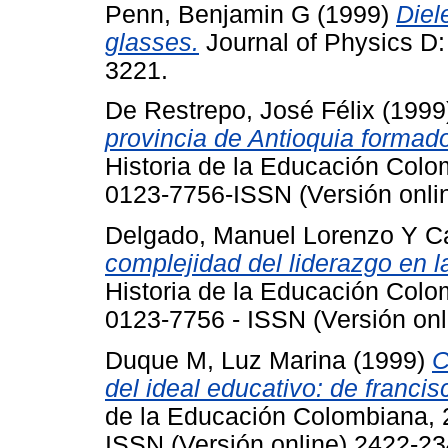
Penn, Benjamin G
(1999)
Diel
glasses.
Journal of Physics D:
3221.
De Restrepo, José Félix
(1999
provincia de Antioquia formado
Historia de la Educación Colo
0123-7756-ISSN (Versión onli
Delgado, Manuel Lorenzo
Y
C
complejidad del liderazgo en l
Historia de la Educación Colo
0123-7756 - ISSN (Versión on
Duque M, Luz Marina
(1999)
C
del ideal educativo: de franci
de la Educación Colombiana, 2
ISSN (Versión online) 2422-2