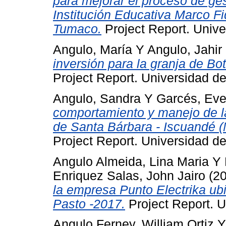
para mejorar el proceso de ge
Institución Educativa Marco Fi
Tumaco.
Project Report. Unive
Angulo, María
Y
Angulo, Jahir
inversión para la granja de Bo
Project Report. Universidad d
Angulo, Sandra
Y
Garcés, Eve
comportamiento y manejo de la
de Santa Bárbara - Iscuandé (
Project Report. Universidad d
Angulo Almeida, Lina Maria
Y
Enriquez Salas, John Jairo
(2
la empresa Punto Electrika ub
Pasto -2017.
Project Report. U
Angulo Ferney, William Ortiz