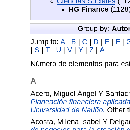
Ciencias Sociales
(11
HG Finance
(1128
Group by:
Autor
Jump to:
A
|
B
|
C
|
D
|
E
|
F
|
|
S
|
T
|
U
|
V
|
Y
|
Z
|
Á
Número de elementos para est
A
Acero, Miguel Ángel
Y
Santac
Planeación financiera aplicada
Universidad de Nariño.
Other t
Acosta, Milena Isabel
Y
Delga
de negocios para la creación d