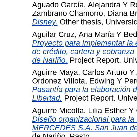
Aguado García, Alejandra
Y
Ro
Zambrano Chamorro, Diana Br
Disney.
Other thesis, Universi
Aguilar Cruz, Ana María
Y
Bed
Proyecto para implementar la e
de crédito, cartera y cobranz
de Nariño.
Project Report. Uni
Aguirre Maya, Carlos Arturo
Y
Ordonez Villota, Edwing
Y
Per
Pasantía para la elaboración 
Libertad.
Project Report. Unive
Aguirre Micolta, Lilia Esther
Y
Diseño organizacional para l
MERCEDES S.A. San Juan de
de Nariño, Pasto.