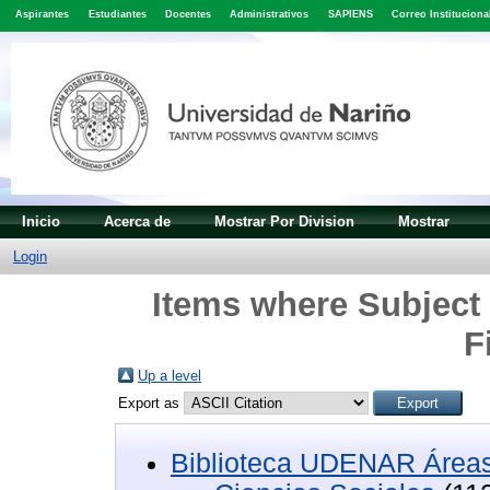
Aspirantes
Estudiantes
Docentes
Administrativos
SAPIENS
Correo Instituciona
Inicio
Acerca de
Mostrar Por Division
Mostrar
Login
Items where Subject 
F
Up a level
Export as
Biblioteca UDENAR Áreas